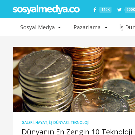
110K
600K
Sosyal Medya
Pazarlama
İş Dü
GALERI
,
HAYAT
,
İŞ DÜNYASI
,
TEKNOLOJI
Dünyanın En Zengin 10 Teknoloji