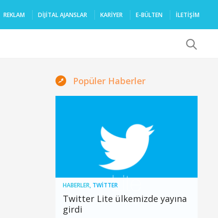
REKLAM
DIJITAL AJANSLAR
KARIYER
E-BÜLTEN
İLETİŞİM
x
Popüler Haberler
HABERLER
,
TWITTER
Twitter Lite ülkemizde yayına
girdi