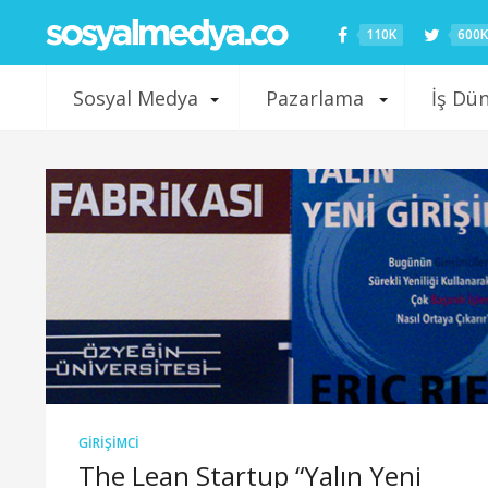
110K
600K
Sosyal Medya
Pazarlama
İş Dü
GIRIŞIMCI
The Lean Startup “Yalın Yeni