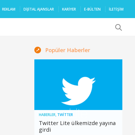
REKLAM
DIJITAL AJANSLAR
KARIYER
E-BÜLTEN
İLETİŞİM
x
Popüler Haberler
HABERLER
,
TWITTER
Twitter Lite ülkemizde yayına
girdi