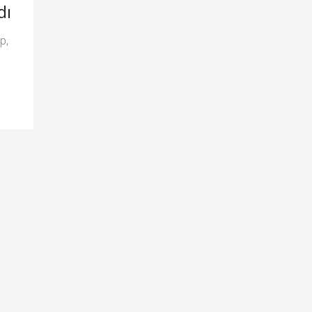
dı
p,