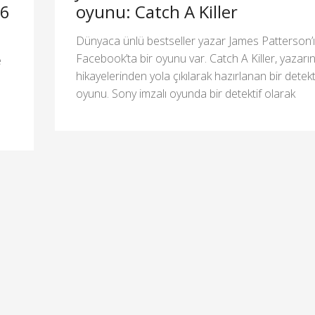
 6
oyunu: Catch A Killer
Dünyaca ünlü bestseller yazar James Patterson’ı
Facebook’ta bir oyunu var. Catch A Killer, yazarı
e
hikayelerinden yola çıkılarak hazırlanan bir detekti
oyunu. Sony imzalı oyunda bir detektif olarak