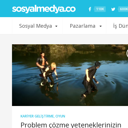
110K
600K
Sosyal Medya
Pazarlama
İş Dü
KARIYER GELIŞTIRME
,
OYUN
Problem çözme yeteneklerinizin