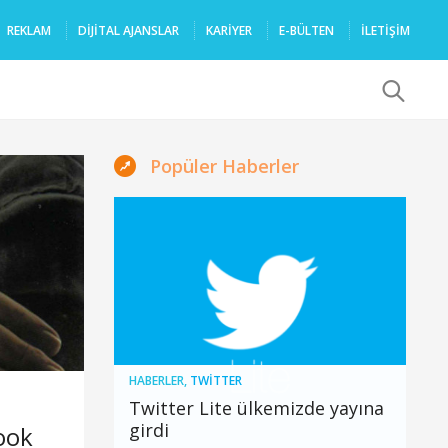
REKLAM
DIJITAL AJANSLAR
KARIYER
E-BÜLTEN
İLETİŞİM
x
Popüler Haberler
HABERLER
,
TWITTER
Twitter Lite ülkemizde yayına
girdi
ook