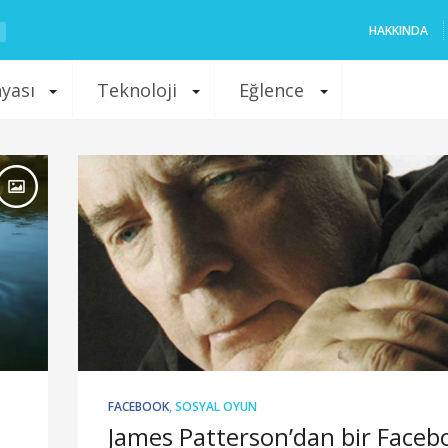
HAKKINDA
nyası
Teknoloji
Eğlence
FACEBOOK
,
SOSYAL OYUN
James Patterson’dan bir Faceb