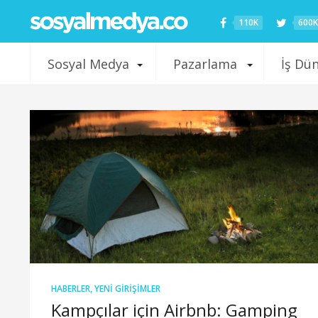
110K
600K
Sosyal Medya
Pazarlama
İş Dü
HABERLER
,
YENI GIRIŞIMLER
Kampçılar için Airbnb: Gamping