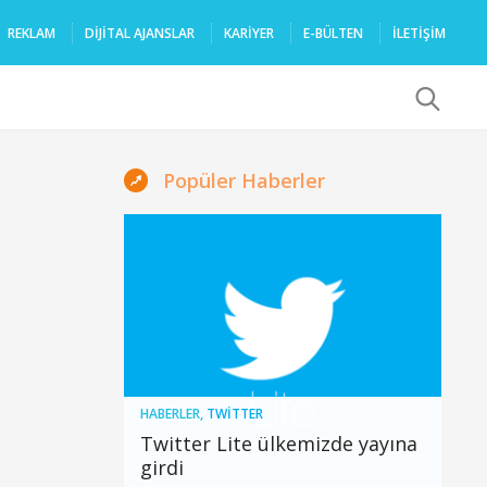
REKLAM
DIJITAL AJANSLAR
KARIYER
E-BÜLTEN
İLETİŞİM
x
Popüler Haberler
HABERLER
,
TWITTER
Twitter Lite ülkemizde yayına
girdi