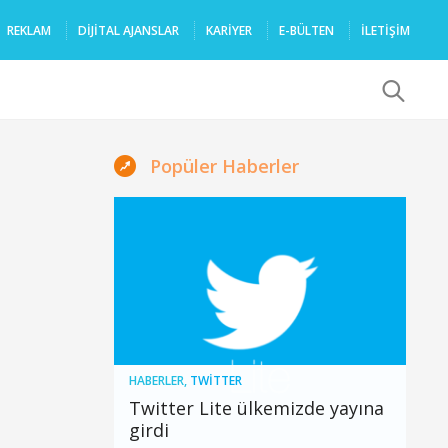
REKLAM
DIJITAL AJANSLAR
KARIYER
E-BÜLTEN
İLETİŞİM
x
Popüler Haberler
HABERLER
,
TWITTER
Twitter Lite ülkemizde yayına
girdi