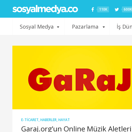
110K
600K
Sosyal Medya
Pazarlama
İş Dü
E-TICARET
,
HABERLER
,
HAYAT
Garaj.org’un Online Müzik Aletleri