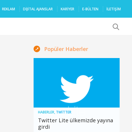
REKLAM
DIJITAL AJANSLAR
KARIYER
E-BÜLTEN
İLETİŞİM
x
Popüler Haberler
HABERLER
,
TWITTER
Twitter Lite ülkemizde yayına
girdi