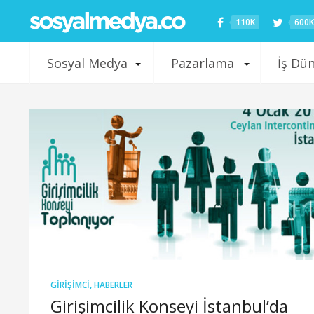
110K
600K
Sosyal Medya
Pazarlama
İş Dü
GIRIŞIMCI
,
HABERLER
Girişimcilik Konseyi İstanbul’da