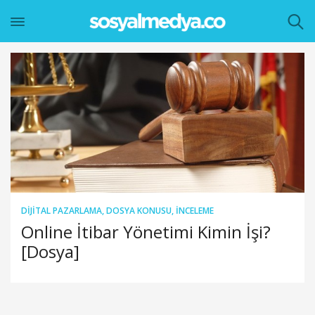
DIJITAL PAZARLAMA
,
DOSYA KONUSU
,
İNCELEME
Online İtibar Yönetimi Kimin İşi?
[Dosya]