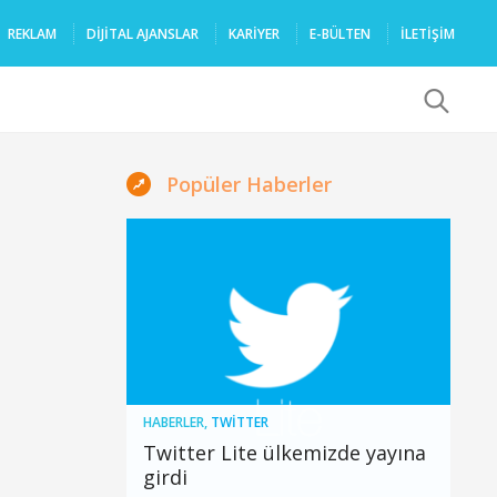
REKLAM
DIJITAL AJANSLAR
KARIYER
E-BÜLTEN
İLETİŞİM
x
Popüler Haberler
HABERLER
,
TWITTER
Twitter Lite ülkemizde yayına
girdi