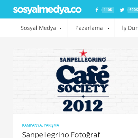
110K
600K
Sosyal Medya
Pazarlama
İş Dü
KAMPANYA
,
YARIŞMA
Sanpellegrino Fotoğraf