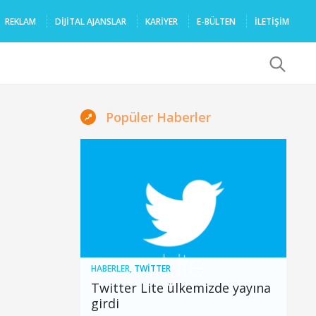
REKLAM
DIJITAL AJANSLAR
KARIYER
E-BÜLTEN
İLETİŞİM
x
Popüler Haberler
HABERLER
,
TWITTER
Twitter Lite ülkemizde yayına
girdi