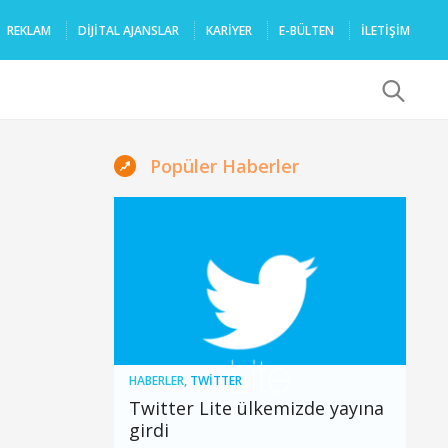
REKLAM
DIJITAL AJANSLAR
KARIYER
E-BÜLTEN
İLETİŞİM
x
Popüler Haberler
HABERLER
,
TWITTER
Twitter Lite ülkemizde yayına
girdi