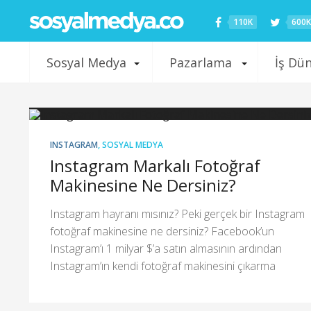
110K
600K
Sosyal Medya
Pazarlama
İş Dü
INSTAGRAM
,
SOSYAL MEDYA
Instagram Markalı Fotoğraf
Makinesine Ne Dersiniz?
Instagram hayranı mısınız? Peki gerçek bir Instagram
fotoğraf makinesine ne dersiniz? Facebook’un
Instagram’ı 1 milyar $’a satın almasının ardından
Instagram’ın kendi fotoğraf makinesini çıkarma