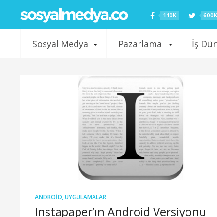
110K
600K
Sosyal Medya
Pazarlama
İş Dü
ANDROID
,
UYGULAMALAR
Instapaper’ın Android Versiyonu