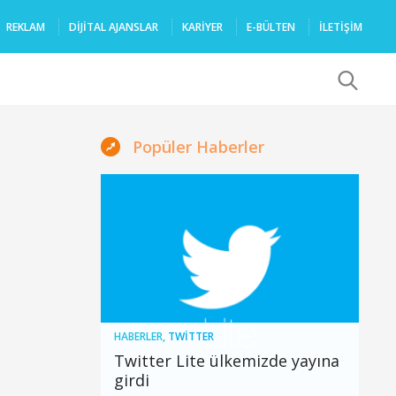
REKLAM
DIJITAL AJANSLAR
KARIYER
E-BÜLTEN
İLETİŞİM
x
Popüler Haberler
HABERLER
,
TWITTER
Twitter Lite ülkemizde yayına
girdi