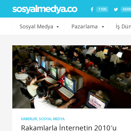
110K
600K
Sosyal Medya
Pazarlama
İş Dü
HABERLER
,
SOSYAL MEDYA
Rakamlarla İnternetin 2010′u