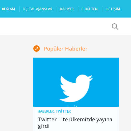
REKLAM
DIJITAL AJANSLAR
KARIYER
E-BÜLTEN
İLETİŞİM
x
Popüler Haberler
HABERLER
,
TWITTER
Twitter Lite ülkemizde yayına
girdi