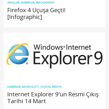
ARAÇLAR
,
HABERLER
,
INFOGRAPHIC
Firefox 4 Uçuşa Geçti!
[Infographic]
HABERLER
,
MICROSOFT
,
SOSYAL MEDYA
Internet Explorer 9’un Resmi Çıkış
Tarihi 14 Mart