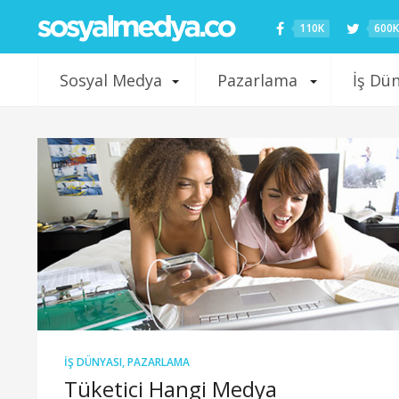
110K
600K
Sosyal Medya
Pazarlama
İş Dü
İŞ DÜNYASI
,
PAZARLAMA
Tüketici Hangi Medya