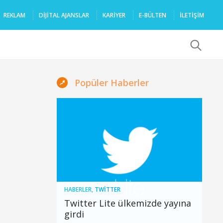
REKLAM
DIJITAL AJANSLAR
KARIYER
E-BÜLTEN
İLETİŞİM
x
Popüler Haberler
HABERLER
,
TWITTER
Twitter Lite ülkemizde yayına
girdi