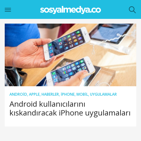
ANDROID
,
APPLE
,
HABERLER
,
IPHONE
,
MOBIL
,
UYGULAMALAR
Android kullanıcılarını
kıskandıracak iPhone uygulamaları