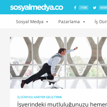
110K
600K
Sosyal Medya
Pazarlama
İş Dü
İŞ DÜNYASI
,
KARIYER GELIŞTIRME
İşyerindeki mutluluğunuzu heme