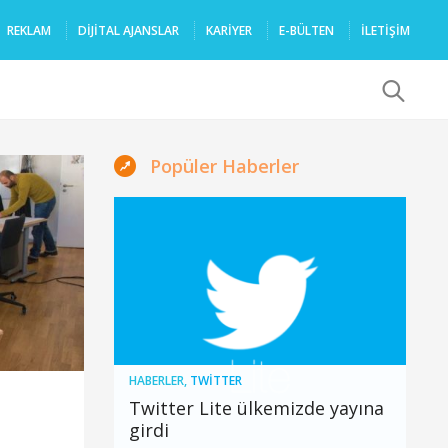
REKLAM
DIJITAL AJANSLAR
KARIYER
E-BÜLTEN
İLETİŞİM
x
Popüler Haberler
HABERLER
,
TWITTER
Twitter Lite ülkemizde yayına
girdi