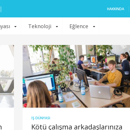
HAKKINDA
nyası
Teknoloji
Eğlence
İŞ DÜNYASI
n
Kötü çalışma arkadaşlarınıza