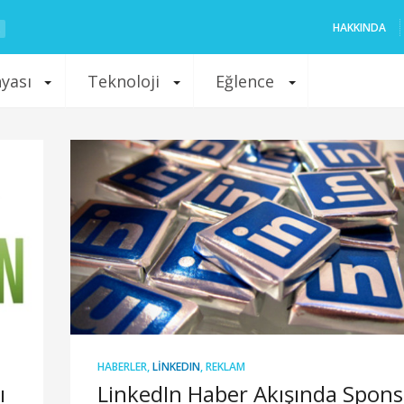
HAKKINDA
nyası
Teknoloji
Eğlence
HABERLER
,
LINKEDIN
,
REKLAM
ı
LinkedIn Haber Akışında Spons