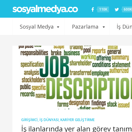
110K
600K
Sosyal Medya
Pazarlama
İş Dü
GIRIŞIMCI
,
İŞ DÜNYASI
,
KARIYER GELIŞTIRME
İş ilanlarında yer alan görev tanım