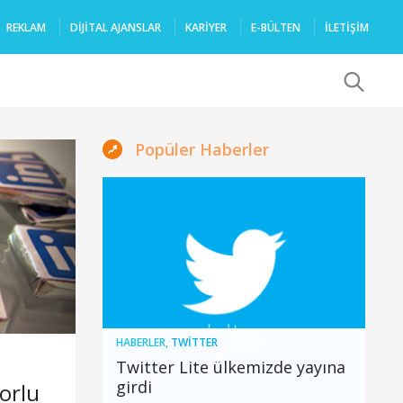
REKLAM
DIJITAL AJANSLAR
KARIYER
E-BÜLTEN
İLETİŞİM
x
Popüler Haberler
HABERLER
,
TWITTER
Twitter Lite ülkemizde yayına
girdi
orlu