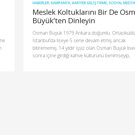
HABERLER
,
KAMPANYA
,
KARIYER GELIŞTIRME
,
SOSYAL MEDY
Meslek Koltuklarını Bir De Os
Büyük’ten Dinleyin
Osman Büyük 1979 Ankara doğumlu. Ortaokulda 
ine
İstanbul’da liseye 5 sene devam etmiş ancak
n
bitirememiş. 14 yıldır işsiz olan Osman Büyük lis
sonra içine girdiği kahve kültürünü benimseyip,