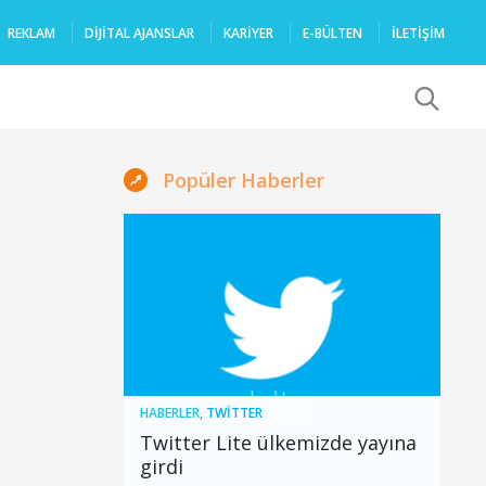
REKLAM
DIJITAL AJANSLAR
KARIYER
E-BÜLTEN
İLETİŞİM
x
Popüler Haberler
HABERLER
,
TWITTER
Twitter Lite ülkemizde yayına
girdi