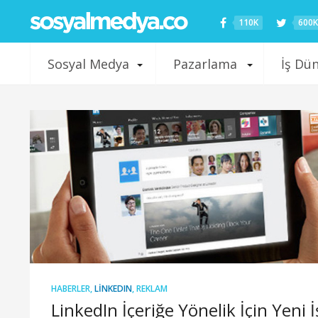
110K
600K
Sosyal Medya
Pazarlama
İş Dü
HABERLER
,
LINKEDIN
,
REKLAM
LinkedIn İçeriğe Yönelik İçin Yeni İ