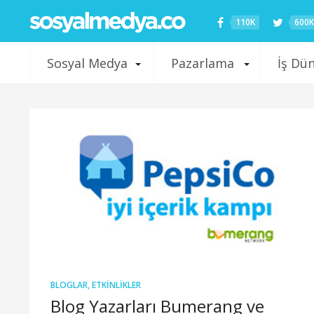
110K
600K
Sosyal Medya
Pazarlama
İş Dü
BLOGLAR
,
ETKINLIKLER
Blog Yazarları Bumerang ve