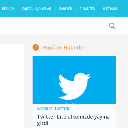
REKLAM
DIJITAL AJANSLAR
KARIYER
E-BÜLTEN
İLETİŞİM
x
Popüler Haberler
HABERLER
,
TWITTER
Twitter Lite ülkemizde yayına
girdi