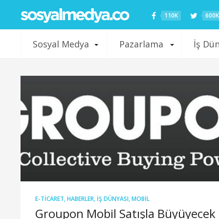
110K
600K
Sosyal Medya
Pazarlama
İş Dü
E-TICARET
,
HABERLER
,
İŞ DÜNYASI
,
MOBIL
Groupon Mobil Satışla Büyüyecek