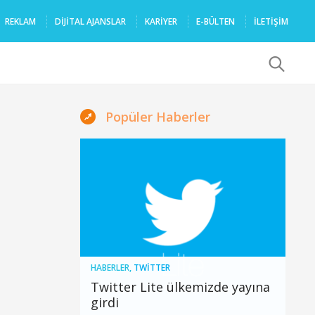
REKLAM
DIJITAL AJANSLAR
KARIYER
E-BÜLTEN
İLETİŞİM
x
Popüler Haberler
HABERLER
,
TWITTER
Twitter Lite ülkemizde yayına
girdi