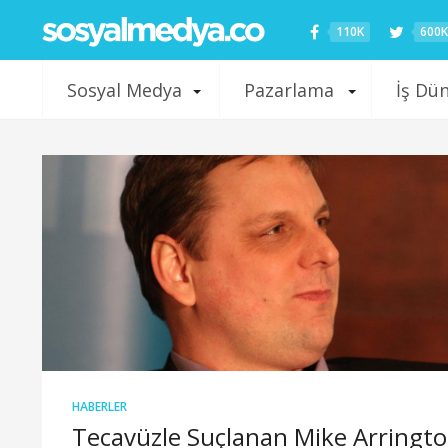
110K
600K
Sosyal Medya
Pazarlama
İş Dü
HABERLER
Tecavüzle Suçlanan Mike Arringt