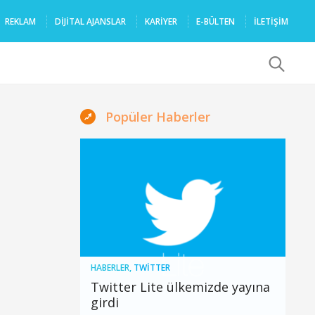
REKLAM
DIJITAL AJANSLAR
KARIYER
E-BÜLTEN
İLETİŞİM
x
Popüler Haberler
HABERLER
,
TWITTER
Twitter Lite ülkemizde yayına
girdi