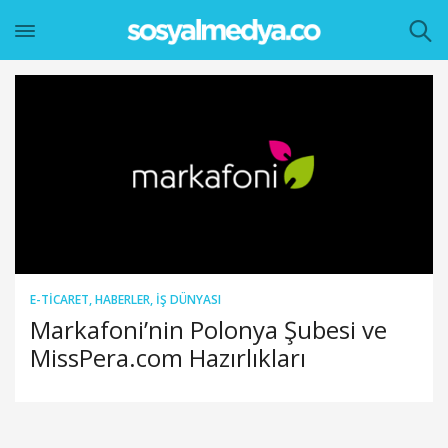
E-TICARET
,
HABERLER
,
İŞ DÜNYASI
Markafoni’nin Polonya Şubesi ve
MissPera.com Hazırlıkları