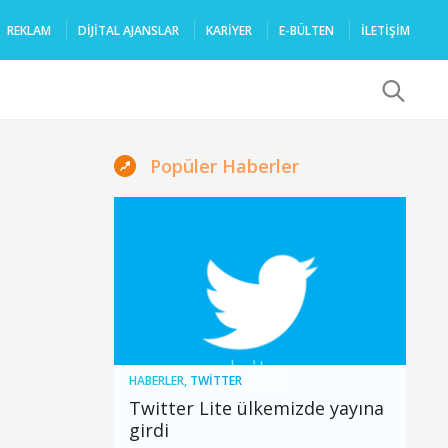
REKLAM
DIJITAL AJANSLAR
KARIYER
E-BÜLTEN
İLETİŞİM
x
Popüler Haberler
HABERLER
,
TWITTER
Twitter Lite ülkemizde yayına
girdi