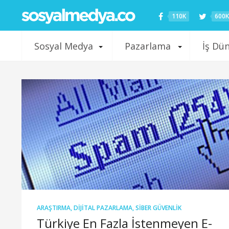
110K
600K
Sosyal Medya
Pazarlama
İş Dü
ARAŞTIRMA
,
DIJITAL PAZARLAMA
,
SIBER GÜVENLIK
Türkiye En Fazla İstenmeyen E-