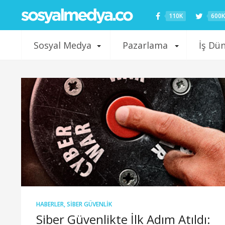
110K
600K
Sosyal Medya
Pazarlama
İş Dü
HABERLER
,
SIBER GÜVENLIK
Siber Güvenlikte İlk Adım Atıldı: