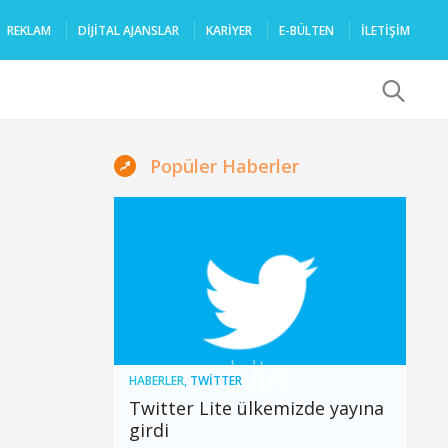
REKLAM
DIJITAL AJANSLAR
KARIYER
E-BÜLTEN
İLETİŞİM
x
Popüler Haberler
HABERLER
,
TWITTER
Twitter Lite ülkemizde yayına
girdi