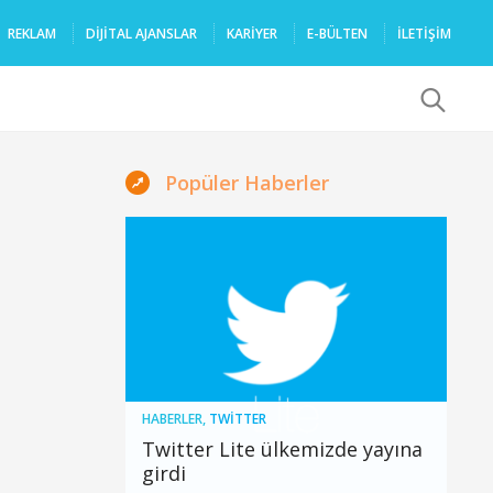
REKLAM
DIJITAL AJANSLAR
KARIYER
E-BÜLTEN
İLETİŞİM
x
Popüler Haberler
HABERLER
,
TWITTER
Twitter Lite ülkemizde yayına
girdi