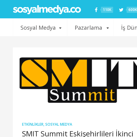
110K
600K
Sosyal Medya
Pazarlama
İş Dü
ETKINLIKLER
,
SOSYAL MEDYA
SMIT Summit Eskişehirlileri İkinci