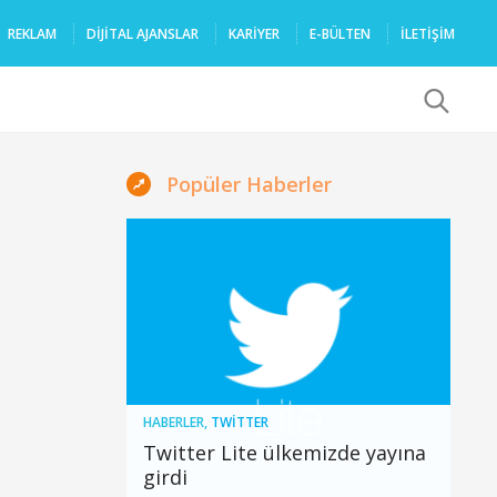
REKLAM
DIJITAL AJANSLAR
KARIYER
E-BÜLTEN
İLETİŞİM
x
Popüler Haberler
HABERLER
,
TWITTER
Twitter Lite ülkemizde yayına
girdi