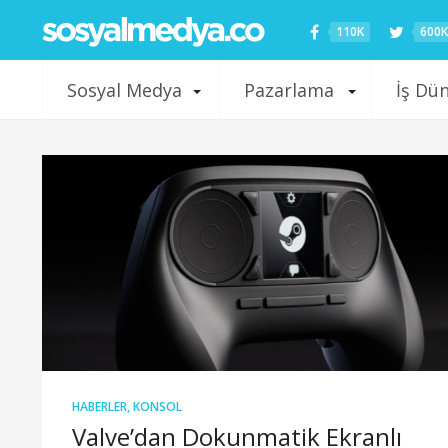
110K
600K
Sosyal Medya
Pazarlama
İş Dü
HABERLER
,
KONSOL
Valve’dan Dokunmatik Ekranlı