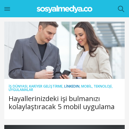
İŞ DÜNYASI
,
KARIYER GELIŞTIRME
,
LINKEDIN
,
MOBIL
,
TEKNOLOJI
,
UYGULAMALAR
Hayallerinizdeki işi bulmanızı
kolaylaştıracak 5 mobil uygulama