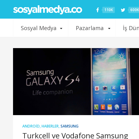
110K
600K
Sosyal Medya
Pazarlama
İş Dü
ANDROID
,
HABERLER
,
SAMSUNG
Turkcell ve Vodafone Samsung