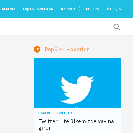
REKLAM
DIJITAL AJANSLAR
KARIYER
E-BÜLTEN
İLETİŞİM
x
Popüler Haberler
HABERLER
,
TWITTER
Twitter Lite ülkemizde yayına
girdi