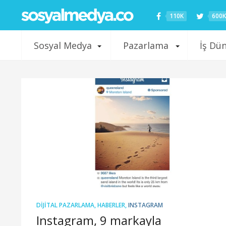
110K
600K
Sosyal Medya
Pazarlama
İş Dü
DIJITAL PAZARLAMA
,
HABERLER
,
INSTAGRAM
Instagram, 9 markayla