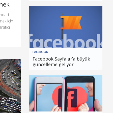
rnek
andart
mak için
aratıcı
FACEBOOK
Facebook Sayfalar’a büyük
güncelleme geliyor