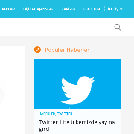
REKLAM
DIJITAL AJANSLAR
KARIYER
E-BÜLTEN
İLETİŞİM
x
Popüler Haberler
HABERLER
,
TWITTER
Twitter Lite ülkemizde yayına
girdi