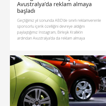
Avustralya’da reklam almaya
başladı
Geçtiğimiz yıl sonunda ABD’de sınırlı reklamverenle
sponsorlu içerik özelliğini devreye aldığını
paylaştığımız Instagram, Birleşik Krallık’ın
ardından Avustralya’da da reklam almaya