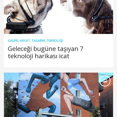
GALERI
,
HAYAT
,
TASARIM
,
TEKNOLOJI
Geleceği bugüne taşıyan 7
teknoloji harikası icat