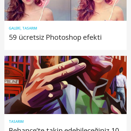
GALERI
,
TASARIM
59 ücretsiz Photoshop efekti
TASARIM
Behance’te takip edebileceğiniz 10