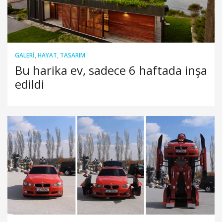
GALERI
,
HAYAT
,
TASARIM
Bu harika ev, sadece 6 haftada inşa
edildi