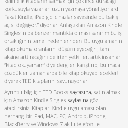
kelimelik kitapların satmak için çok ince duracağı
korkusuyla yazarları uzun yazmaya yöneltiyorlardı.
Fakat Kindle, iPad gibi cihazlar sayesinde bu bakış
açısı değişiyor.” diyorlar. Anlaştıkları Amazon Kindle
Singles’ın da benzer mantıkta olması sanırım bu iş
ortaklığının temel nedenlerinden. Bu uygulamanın
kitap okuma oranlarını düşürmeyeceğini, tam
aksine arttıracağını belirten yetkililer, artık insanlar
“kitap okuyamam” diye dergileri karıştırıp, bulmaca
çözdükleri zamanlarda bile kitap okuyabilecekler!
diyerek TED kitaplarını savunuyorlar.
Ayrıntılı bilgi için TED Books
sayfasına
, satın almak
için Amazon Kindle Singles
sayfasına
göz
atabilirsiniz. Kitapları Kindle uygulaması olan
herhangi bir iPad, MAC, PC, Android, iPhone,
BlackBerry ve Windows 7 akıllı telefon ile