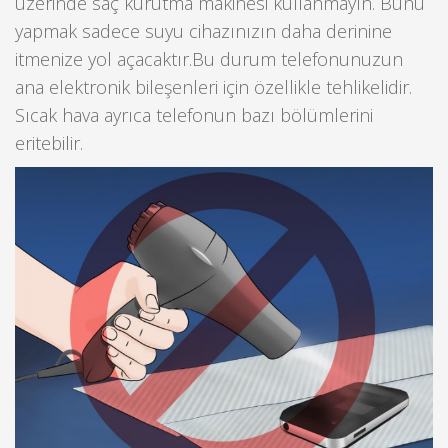
üzerinde saç kurutma makinesi kullanmayın. Bunu
yapmak sadece suyu cihazınızın daha derinine
itmenize yol açacaktır.Bu durum telefonunuzun
ana elektronik bileşenleri için özellikle tehlikelidir.
Sıcak hava ayrıca telefonun bazı bölümlerini
eritebilir.