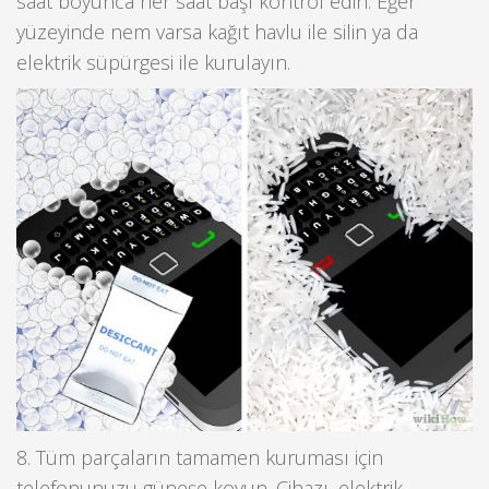
saat boyunca her saat başı kontrol edin. Eğer
yüzeyinde nem varsa kağıt havlu ile silin ya da
elektrik süpürgesi ile kurulayın.
8. Tüm parçaların tamamen kuruması için
telefonunuzu güneşe koyun. Cihazı, elektrik