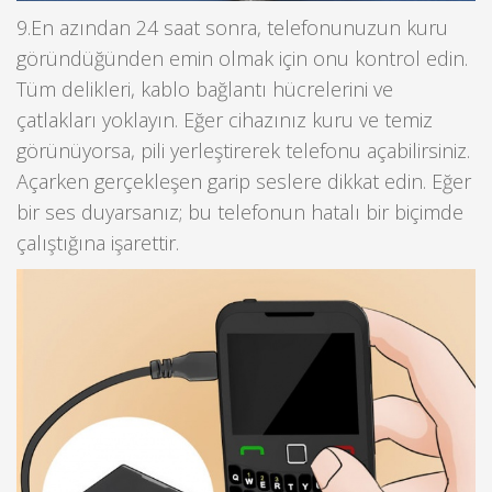
9.En azından 24 saat sonra, telefonunuzun kuru
göründüğünden emin olmak için onu kontrol edin.
Tüm delikleri, kablo bağlantı hücrelerini ve
çatlakları yoklayın. Eğer cihazınız kuru ve temiz
görünüyorsa, pili yerleştirerek telefonu açabilirsiniz.
Açarken gerçekleşen garip seslere dikkat edin. Eğer
bir ses duyarsanız; bu telefonun hatalı bir biçimde
çalıştığına işarettir.