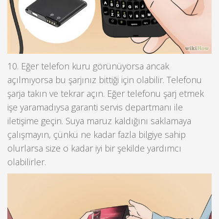
10. Eğer telefon kuru görünüyorsa ancak
açılmıyorsa bu şarjınız bittiği için olabilir. Telefonu
şarja takın ve tekrar açın. Eğer telefonu şarj etmek
işe yaramadıysa garanti servis departmanı ile
iletişime geçin. Suya maruz kaldığını saklamaya
çalışmayın, çünkü ne kadar fazla bilgiye sahip
olurlarsa size o kadar iyi bir şekilde yardımcı
olabilirler.