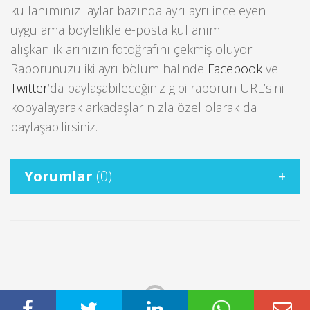
kullanımınızı aylar bazında ayrı ayrı inceleyen
uygulama böylelikle e-posta kullanım
alışkanlıklarınızın fotoğrafını çekmiş oluyor.
Raporunuzu iki ayrı bölüm halinde
Facebook
ve
Twitter
‘da paylaşabileceğiniz gibi raporun URL’sini
kopyalayarak arkadaşlarınızla özel olarak da
paylaşabilirsiniz.
Yorumlar
(0)