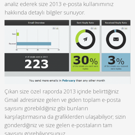
analiz ederek size 2013 e-posta kullanımınız
hakkında detaylı bilgiler sunuyor.
Çıkan size özel raporda 2013 içinde belirttiğiniz
Gmail adresinize gelen ve giden toplam e-posta
sayısını görebildiğiniz gibi bunların
karşılaştırmasına da grafiklerden ulaşabiliyor; sizin
gönderdiğiniz ve size gelen e-postaların tam
sayısını görebiliyorsunuz.