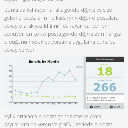
Bunla da kalmayan analiz gönderdiğiniz ve size
gelen e-postaların ne kadarının diğer e-postalara
cevap olarak yazıldığının da rakamsal verilerini
sunuyor. En çok e-posta gönderdiğiniz ayın hangisi
olduğunu merak ediyorsanız uygulama buna da
cevap veriyor.
Aylık ortalama e-posta gönderme ve alma
sayılarınızı da veren ve grafik üzerinde e-posta