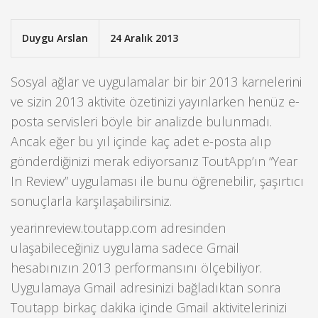
Duygu Arslan
24 Aralık 2013
Sosyal ağlar ve uygulamalar bir bir 2013 karnelerini
ve sizin 2013 aktivite özetinizi yayınlarken henüz e-
posta servisleri böyle bir analizde bulunmadı.
Ancak eğer bu yıl içinde kaç adet e-posta alıp
gönderdiğinizi merak ediyorsanız ToutApp’ın “Year
In Review” uygulaması ile bunu öğrenebilir, şaşırtıcı
sonuçlarla karşılaşabilirsiniz.
yearinreview.toutapp.com adresinden
ulaşabileceğiniz uygulama sadece Gmail
hesabınızın 2013 performansını ölçebiliyor.
Uygulamaya Gmail adresinizi bağladıktan sonra
Toutapp birkaç dakika içinde Gmail aktivitelerinizi