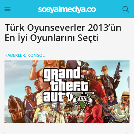
Türk Oyunseverler 2013’ün
En İyi Oyunlarını Seçti
HABERLER
,
KONSOL