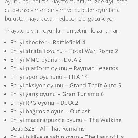
oyunu barındıran Playstore, önümüzdeki yıllarda
da oyunseverleri en yeni ve püpüler oyunlarla
buluşturmaya devam edecek gibi gözüküyor.
“Playstore yılın oyunları” anketinin kazananları:
En iyi shooter – Battlefield 4
En iyi strateji oyunu – Total War: Rome 2
En iyi MMO oyunu – DotA 2
En iyi platform oyunu – Rayman Legends
En iyi spor oyununu – FIFA 14
En iyi aksiyon oyunu – Grand Theft Auto 5
En iyi yarış oyunu – Gran Turismo 6
En iyi RPG oyunu – DotA 2
En iyi bağımsız oyun – Outlast
En iyi macera/puzzle oyunu – The Walking
Dead:S2E1: All That Remains
En iyi hikâyeye sahip oyun – The Last of Us