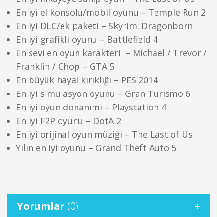
En iyi el konsolu/mobil oyunu – Temple Run 2
En iyi DLC/ek paketi – Skyrim: Dragonborn
En iyi grafikli oyunu – Battlefield 4
En sevilen oyun karakteri – Michael / Trevor /
Franklin / Chop – GTA 5
En büyük hayal kırıklığı – PES 2014
En iyi simülasyon oyunu – Gran Turismo 6
En iyi oyun donanımı – Playstation 4
En iyi F2P oyunu – DotA 2
En iyi orijinal oyun müziği – The Last of Us
Yılın en iyi oyunu – Grand Theft Auto 5
Yorumlar
(0)