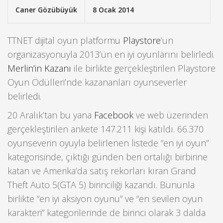
Caner Gözübüyük
8 Ocak 2014
TTNET dijital oyun platformu
Playstore
’un
organizasyonuyla 2013’ün en iyi oyunlarını belirledi.
Merlin’in Kazanı
ile birlikte gerçekleştirilen Playstore
Oyun Ödülleri’nde kazananları oyunseverler
belirledi.
20 Aralık’tan bu yana
Facebook
ve web üzerinden
gerçekleştirilen ankete 147.211 kişi katıldı. 66.370
oyunseverin oyuyla belirlenen listede “en iyi oyun”
kategorisinde, çıktığı günden beri ortalığı birbirine
katan ve Amerika’da satış rekorları kıran Grand
Theft Auto 5(GTA 5) birinciliği kazandı. Bununla
birlikte “en iyi aksiyon oyunu” ve “en sevilen oyun
karakteri” kategorilerinde de birinci olarak 3 dalda