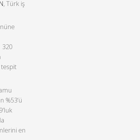
N
, Türk iş
 önüne
a 320
a
 tespit
 kamu
ın %53’ü
9’luk
la
mlerini en