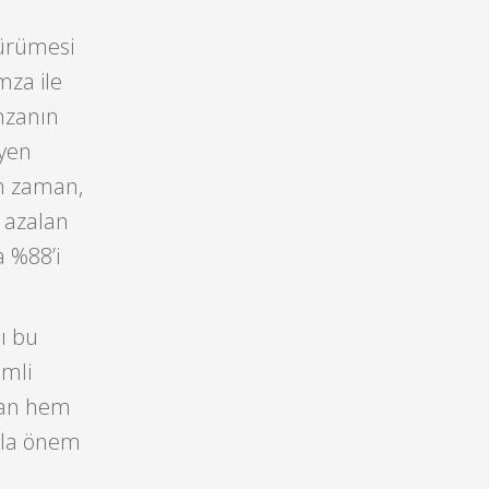
yürümesi
mza ile
imzanın
eyen
em zaman,
e azalan
a %88’i
ı bu
emli
ayan hem
azla önem