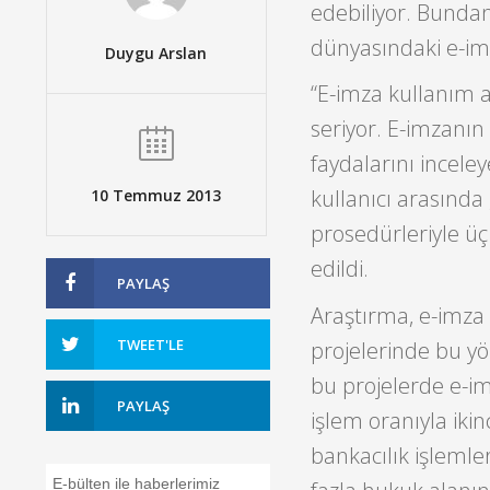
edebiliyor. Bundan 
dünyasındaki e-imza
Duygu Arslan
“E-imza kullanım a
seriyor. E-imzanın 
faydalarını incele
kullanıcı arasında
10 Temmuz 2013
prosedürleriyle üç 
edildi.
PAYLAŞ
Araştırma, e-imza 
TWEET'LE
projelerinde bu yö
bu projelerde e-im
PAYLAŞ
işlem oranıyla ikin
bankacılık işlemler
E-bülten ile haberlerimiz