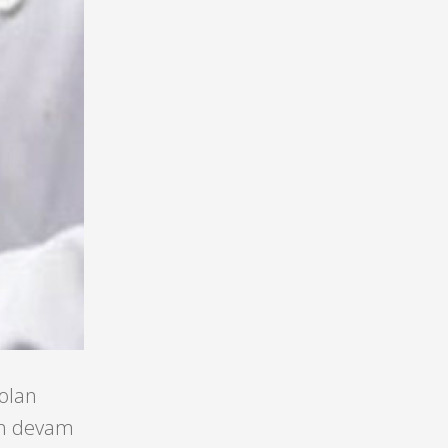
 olan
an devam