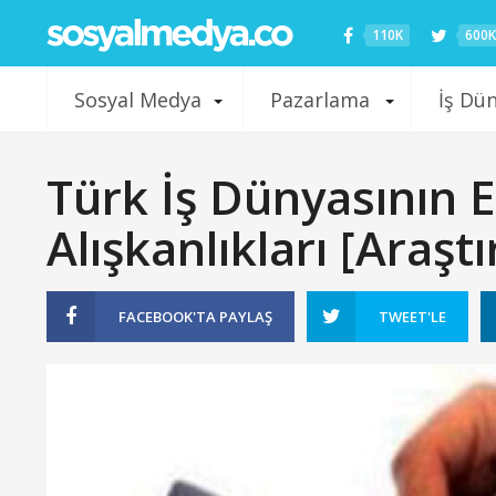
110K
600K
Sosyal Medya
Pazarlama
İş Dü
Türk İş Dünyasının 
Alışkanlıkları [Araşt
FACEBOOK'TA
PAYLAŞ
TWEET'LE