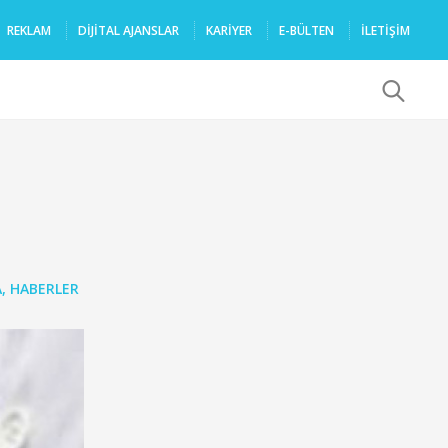
REKLAM
DIJITAL AJANSLAR
KARIYER
E-BÜLTEN
İLETİŞİM
x
A
,
HABERLER