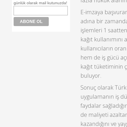
fazla hukuk alanın
günlük olarak mail kutunuzda!
E-imzaya başvuran 
adına bir zamandan
işlemleri 1 saatten
kağıt kullanımını a
kullanıcıların ora
hem de iş gücü açı
kağıt tüketiminin 
buluyor.
Sonuç olarak Türki
uygulamanın iş dü
faydalar sağladığı
de maliyeti azalt
kazandığını ve ya