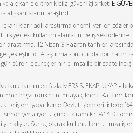
yola çıkan elektronik bilgi güvenliği şirketi
E-GÜVE
 alışkanlıklarını araştırdı.
lışkanlıkları” adlı araştırma önemli verileri gözler
Türkiye’deki kullanım alanlarını ve iş sektörlerine
yen araştırma, 12 Nisan-3 Haziran tarihleri arasınd
 gerçekleştirildi. Araştırma sonucunda normal imz
gün süren iş süreçlerinin e-imza ile bir saate indiği
kullanıcılarının en fazla MERSİS, EKAP, UYAP gibi
nteme başvurduklarını ortaya çıkardı. Katılımcılar
za ile işlem yaparken e-Devlet işlemleri listede %4
ci sırada yer alıyor. Üçüncü sırada ise %14’lük oran
i yer alıyor. Sonuç olarak kullanıcıların e-imza işle