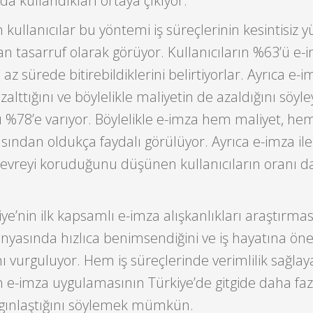
da kullandıkları ortaya çıkıyor.
kullanıcılar bu yöntemi iş süreçlerinin kesintisiz 
 tasarruf olarak görüyor. Kullanıcıların %63’ü e-i
 az sürede bitirebildiklerini belirtiyorlar. Ayrıca e-
zalttığını ve böylelikle maliyetin de azaldığını söyl
nı %78’e varıyor. Böylelikle e-imza hem maliyet, h
sından oldukça faydalı görülüyor. Ayrıca e-imza il
çevreyi koruduğunu düşünen kullanıcıların oranı d
ye’nin ilk kapsamlı e-imza alışkanlıkları araştırmas
nyasında hızlıca benimsendiğini ve iş hayatına ön
nı vurguluyor. Hem iş süreçlerinde verimlilik sağl
an e-imza uygulamasının Türkiye’de gitgide daha f
ygınlaştığını söylemek mümkün.