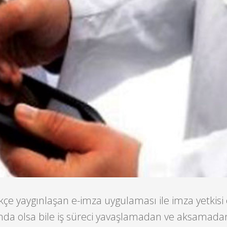
ikçe yaygınlaşan e-imza uygulaması ile imza yetkisi
ında olsa bile iş süreci yavaşlamadan ve aksamad