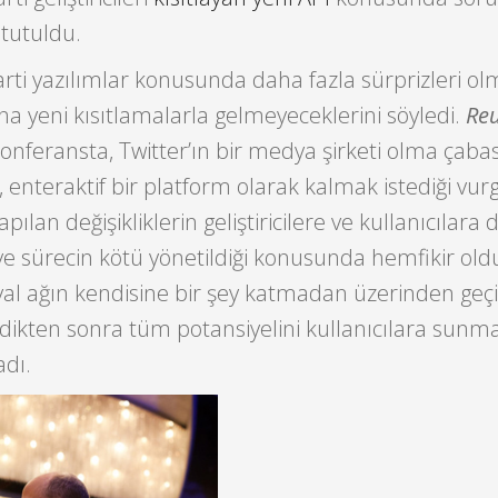
tutuldu.
rti yazılımlar konusunda daha fazla sürprizleri ol
ına yeni kısıtlamalarla gelmeyeceklerini söyledi.
Reu
onferansta, Twitter’ın bir medya şirketi olma çaba
, enteraktif bir platform olarak kalmak istediği vur
lan değişikliklerin geliştiricilere ve kullanıcılara 
ve sürecin kötü yönetildiği konusunda hemfikir oldu
yal ağın kendisine bir şey katmadan üzerinden geç
edikten sonra tüm potansiyelini kullanıcılara sunm
adı.