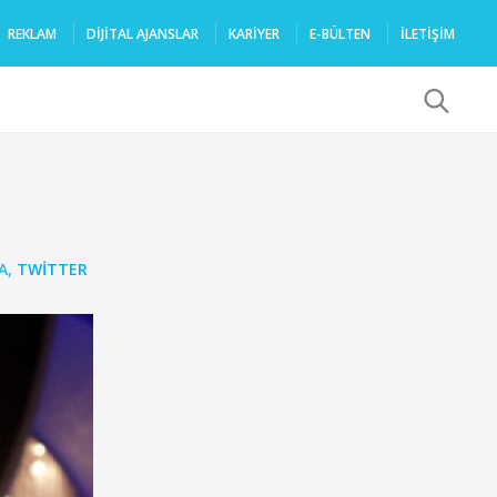
REKLAM
DIJITAL AJANSLAR
KARIYER
E-BÜLTEN
İLETİŞİM
x
A
,
TWITTER