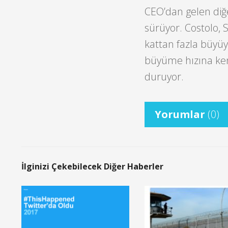
CEO’dan gelen diğe
sürüyor. Costolo, 
kattan fazla büyüy
büyüme hızına kend
duruyor.
Yorumlar
(0)
İlginizi Çekebilecek Diğer Haberler