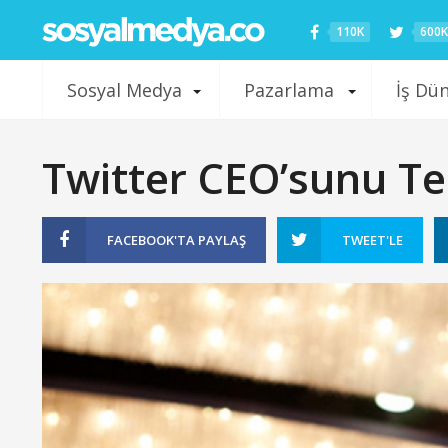
110K
600K
Sosyal Medya
Pazarlama
İş Dü
Twitter CEO’sunu Te
FACEBOOK'TA
PAYLAŞ
TWEET'LE