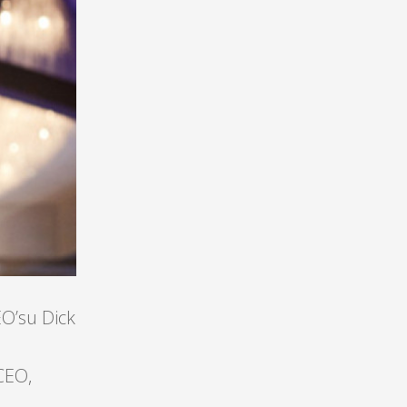
O’su Dick
 CEO,