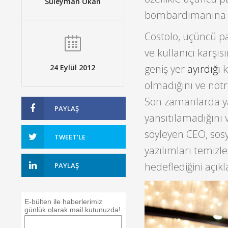
Süleyman Okan
bombardımanına 
Costolo, üçüncü pa
ve kullanıcı karşıs
geniş yer
ayırdığı
k
24 Eylül 2012
olmadığını ve nötr
Son zamanlarda yapı
PAYLAŞ
yansıtılamadığını 
söyleyen CEO, sos
TWEET'LE
yazılımları temizl
hedeflediğini açıkl
PAYLAŞ
E-bülten ile haberlerimiz
günlük olarak mail kutunuzda!