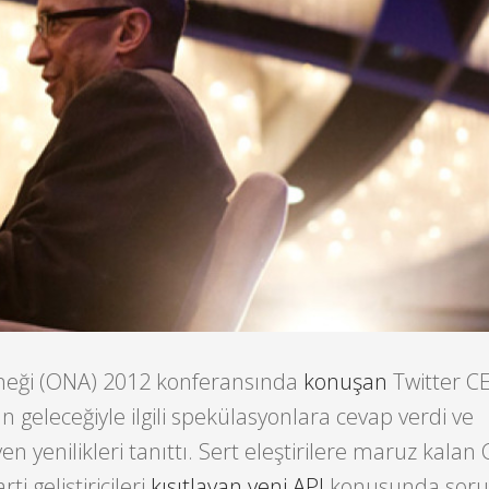
neği (ONA) 2012 konferansında
konuşan
Twitter CE
n geleceğiyle ilgili spekülasyonlara cevap verdi ve
yen yenilikleri tanıttı. Sert eleştirilere maruz kalan
ti geliştiricileri
kısıtlayan
yeni API
konusunda soru