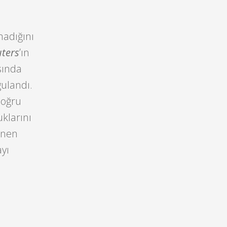
madığını
ters
’ın
sında
gulandı.
doğru
klarını
inen
ayı