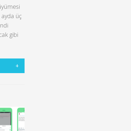
büyümesi
8 ayda üç
endi
ak gibi