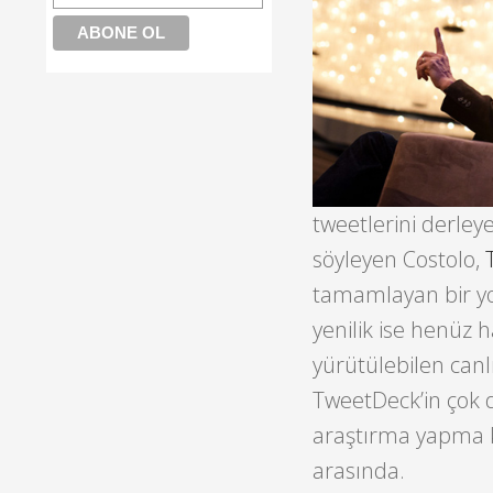
tweetlerini derleye
söyleyen Costolo,
tamamlayan bir yo
yenilik ise henüz 
yürütülebilen can
TweetDeck’in çok d
araştırma yapma k
arasında.