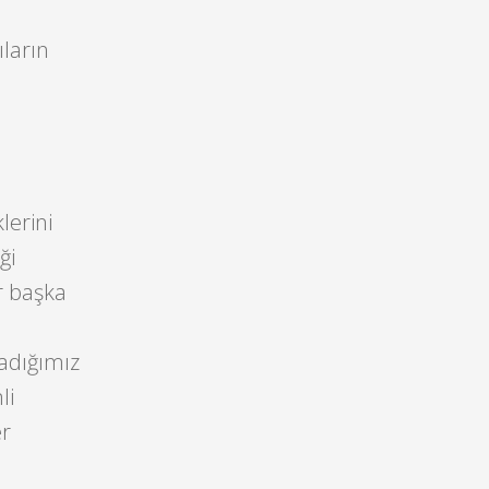
ıların
lerini
ği
r başka
adığımız
li
er