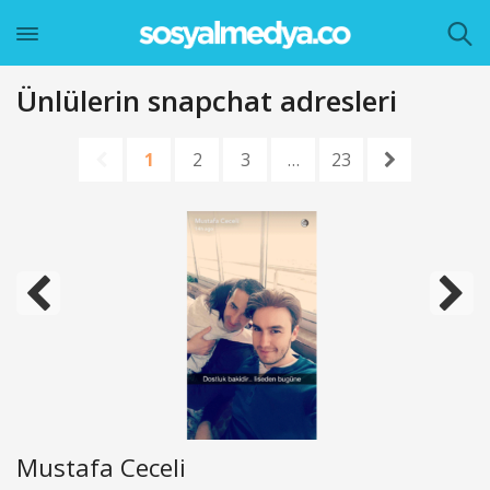
Ünlülerin snapchat adresleri
1
2
3
…
23
Mustafa Ceceli