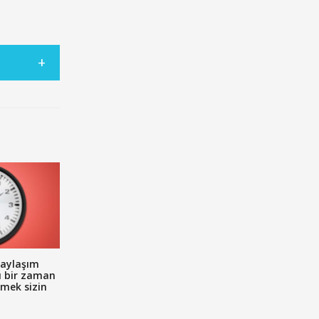
aylaşım
u bir zaman
emek sizin