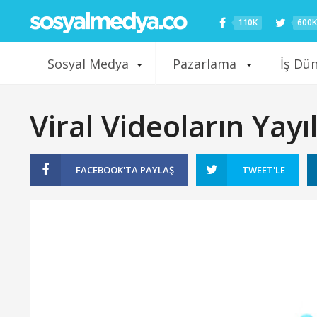
110K
600K
Sosyal Medya
Pazarlama
İş Dü
Viral Videoların Yayı
FACEBOOK'TA
PAYLAŞ
TWEET'LE