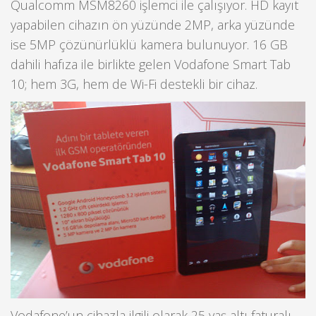
Qualcomm MSM8260 işlemci ile çalışıyor. HD kayıt
yapabilen cihazın ön yüzünde 2MP, arka yüzünde
ise 5MP çözünürlüklü kamera bulunuyor. 16 GB
dahili hafıza ile birlikte gelen Vodafone Smart Tab
10; hem 3G, hem de Wi-Fi destekli bir cihaz.
Vodafone’un cihazla ilgili olarak 25 yaş altı faturalı