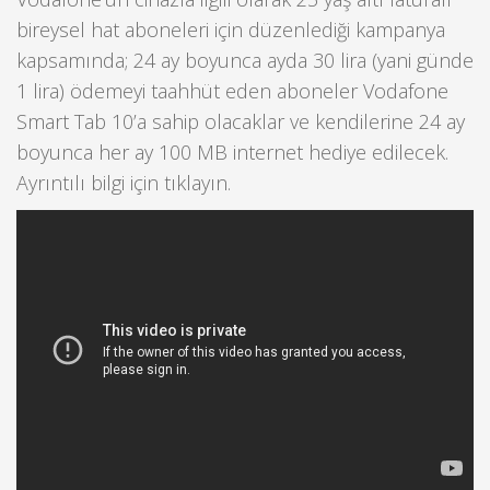
bireysel hat aboneleri için düzenlediği kampanya
kapsamında; 24 ay boyunca ayda 30 lira (yani günde
1 lira) ödemeyi taahhüt eden aboneler Vodafone
Smart Tab 10’a sahip olacaklar ve kendilerine 24 ay
boyunca her ay 100 MB internet hediye edilecek.
Ayrıntılı bilgi için tıklayın.