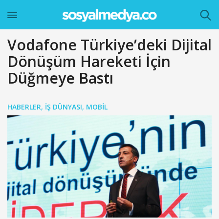
Vodafone Türkiye’deki Dijital
Dönüşüm Hareketi İçin
Düğmeye Bastı
HABERLER
,
İŞ DÜNYASI
,
MOBIL