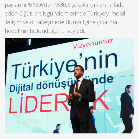
paylarını %18,6’dan %30,6’ya çıkardıklarını ifade
eden Öğüt, artık gündemlerinde Türkiye’yi mobil
iletişim ve dijitalleşmede dünya ligine çıkarma
hedefinin bulunduğunu söyledi.