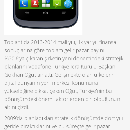
Toplantıda 2013-2014 mali yılı, ilk yarıyıl finansal
sonuçlarına göre toplam gelir pazar payını
%30,6’ya çıkaran şirketin yeni dönemindeki stratejik
planlarını Vodafone Türkiye İcra Kurulu Başkanı
Gökhan Öğüt anlattı. Gelişmekte olan ülkelerin
dijital dünyanın yeni merkezi konumuna
yükseldiğine dikkat çeken Öğüt, Türkiye’nin bu
dönüşümdeki önemli aktörlerden biri olduğunun
altını çizdi.
2009’da planladıkları stratejik dönüşümde dört yılı
geride bıraktıklarını ve bu süreçte gelir pazar