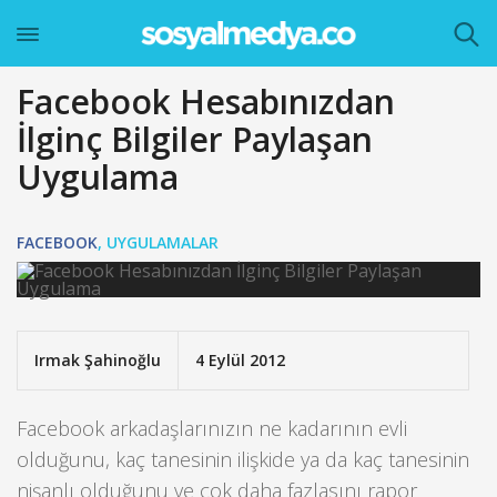
Facebook Hesabınızdan
İlginç Bilgiler Paylaşan
Uygulama
FACEBOOK
,
UYGULAMALAR
Irmak Şahinoğlu
4 Eylül 2012
Facebook arkadaşlarınızın ne kadarının evli
olduğunu, kaç tanesinin ilişkide ya da kaç tanesinin
nişanlı olduğunu ve çok daha fazlasını rapor