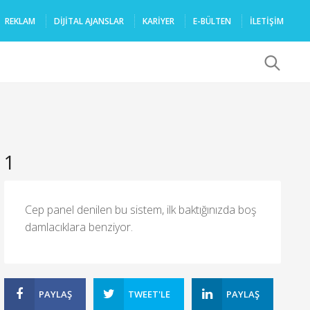
REKLAM
DIJITAL AJANSLAR
KARIYER
E-BÜLTEN
İLETİŞİM
x
1
Cep panel denilen bu sistem, ilk baktığınızda boş
damlacıklara benziyor.
PAYLAŞ
TWEET'LE
PAYLAŞ