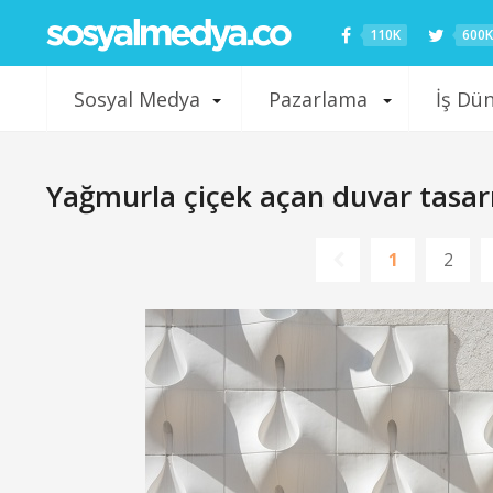
110K
600K
Sosyal Medya
Pazarlama
İş Dü
Yağmurla çiçek açan duvar tasar
1
2