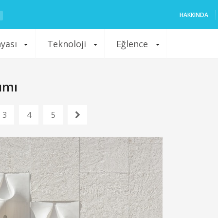
HAKKINDA
nyası
Teknoloji
Eğlence
ımı
3
4
5