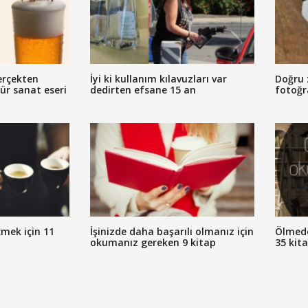
erçekten
İyi ki kullanım kılavuzları var
Doğru 
tür sanat eseri
dedirten efsane 15 an
fotoğr
mek için 11
İşinizde daha başarılı olmanız için
Ölmed
okumanız gereken 9 kitap
35 kit