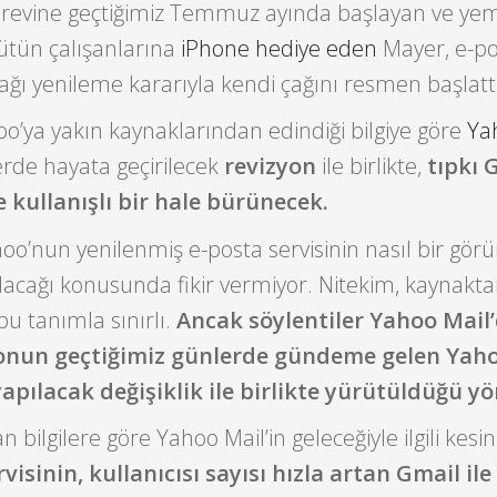
revine geçtiğimiz Temmuz ayında başlayan ve yem
tün çalışanlarına
iPhone hediye eden
Mayer, e-po
şağı yenileme kararıyla kendi çağını resmen başlatt
oo’ya yakın kaynaklarından edindiği bilgiye göre
Ya
de hayata geçirilecek
revizyon
ile birlikte,
tıpkı 
 kullanışlı bir hale bürünecek.
oo’nun yenilenmiş e-posta servisinin nasıl bir gö
 olacağı konusunda fikir vermiyor. Nitekim, kaynakt
bu tanımla sınırlı.
Ancak söylentiler Yahoo Mail
yonun geçtiğimiz günlerde gündeme gelen Yah
apılacak değişiklik ile birlikte yürütüldüğü y
 bilgilere göre Yahoo Mail’in geleceğiyle ilgili kesi
visinin, kullanıcısı sayısı hızla artan Gmail il