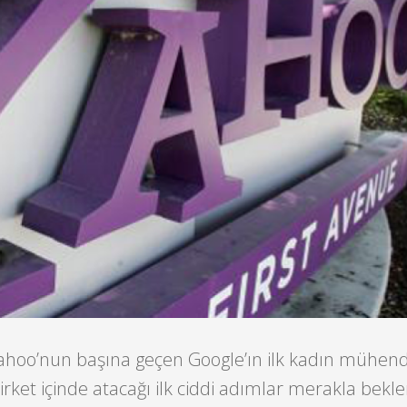
Yahoo’nun başına geçen Google’ın ilk kadın mühend
şirket içinde atacağı ilk ciddi adımlar merakla bekl