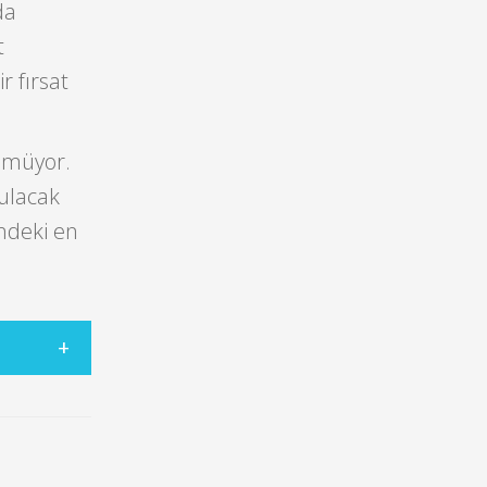
da
t
r fırsat
nmüyor.
ulacak
ndeki en