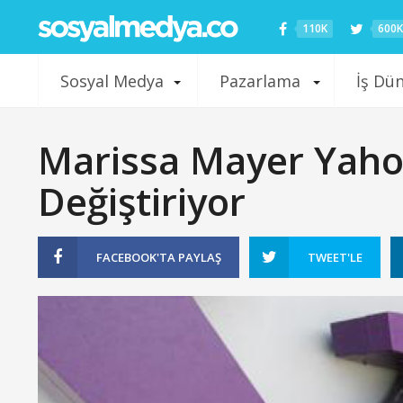
110K
600K
Sosyal Medya
Pazarlama
İş Dü
Marissa Mayer Yaho
Değiştiriyor
FACEBOOK'TA
PAYLAŞ
TWEET'LE