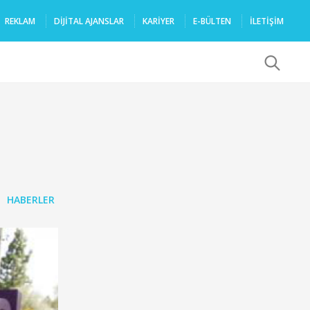
REKLAM
DIJITAL AJANSLAR
KARIYER
E-BÜLTEN
İLETİŞİM
x
HABERLER