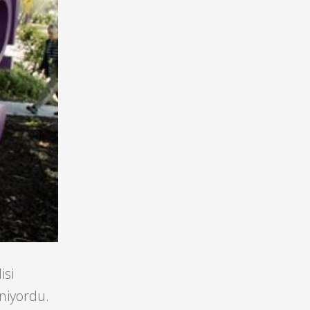
isi
eniyordu.