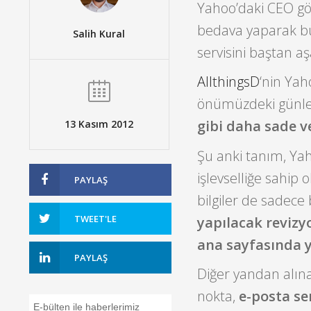
Yahoo’daki CEO gö
bedava yaparak bü
Salih Kural
servisini baştan a
AllthingsD
‘nin Yah
önümüzdeki günler
gibi daha sade ve
13 Kasım 2012
Şu anki tanım, Yah
işlevselliğe sahip
PAYLAŞ
bilgiler de sadece 
TWEET'LE
yapılacak reviz
ana sayfasında y
PAYLAŞ
Diğer yandan alınan
nokta,
e-posta ser
E-bülten ile haberlerimiz