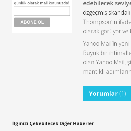
edebilecek seviye
günlük olarak mail kutunuzda!
özgeçmiş skandalı
Thompson’ın ifadel
olarak görüyor ve 
Yahoo Mail’in yen
Büyük bir ihtimal
olan Yahoo Mail, ş
mantıklı adımların
Yorumlar
(1)
İlginizi Çekebilecek Diğer Haberler