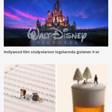
Hollywood film stüdyolarının logolarında gizlenen 9 sır