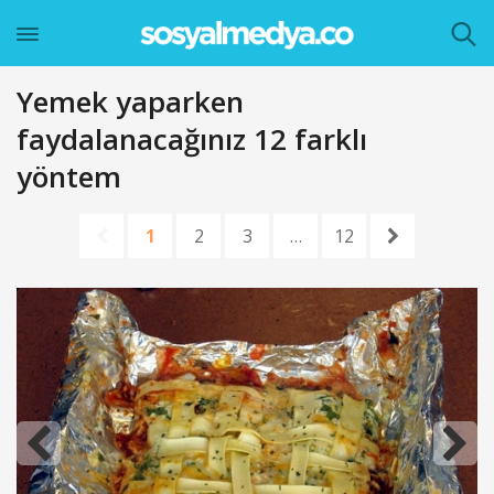
Yemek yaparken
faydalanacağınız 12 farklı
yöntem
1
2
3
…
12