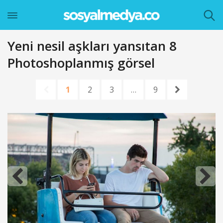
Yeni nesil aşkları yansıtan 8
Photoshoplanmış görsel
1
2
3
…
9