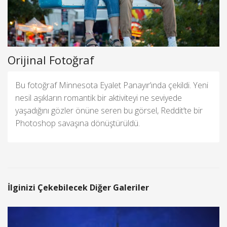
Orijinal Fotoğraf
Bu fotoğraf Minnesota Eyalet Panayır’ında çekildi. Yeni
nesil aşıkların romantik bir aktiviteyi ne seviyede
yaşadığını gözler önüne seren bu görsel, Reddit’te bir
Photoshop savaşına dönüştürüldü.
İlginizi Çekebilecek Diğer Galeriler