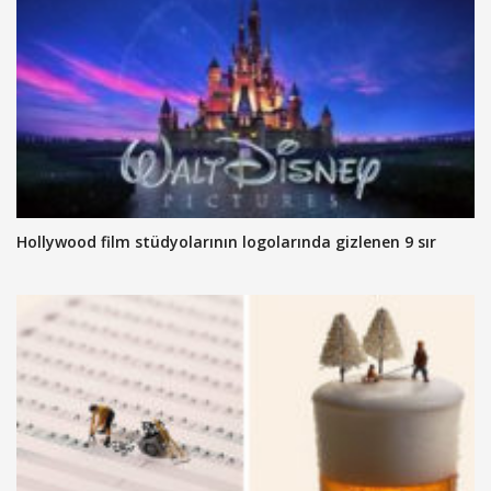
Hollywood film stüdyolarının logolarında gizlenen 9 sır