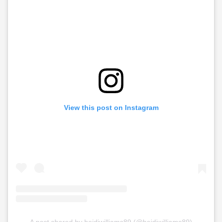
View this post on Instagram
A post shared by heidiwilliams89 (@heidiwilliams89)