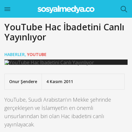
YouTube Hac İbadetini Canlı
Yayınlıyor
HABERLER
,
YOUTUBE
Onur Şendere
4 Kasım 2011
YouTube, Suudi Arabistan’ın Mekke şehrinde
gerçekleşen ve İslamiyet’in en önemli
unsurlarından biri olan Hac ibadetini canlı
yayınlayacak.