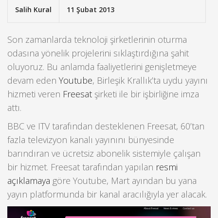
Salih Kural
11 Şubat 2013
Son zamanlarda teknoloji şirketlerinin oturma
odasına yönelik projelerini sıklaştırdığına şahit
oluyoruz. Bu anlamda faaliyetlerini genişletmeye
devam eden
Youtube
, Birleşik Krallık’ta uydu yayını
hizmeti veren
Freesat
şirketi ile bir işbirliğine imza
attı.
BBC ve ITV tarafından desteklenen Freesat, 60’tan
fazla televizyon kanalı yayınını bünyesinde
barındıran ve ücretsiz abonelik sistemiyle çalışan
bir hizmet. Freesat tarafından yapılan
resmi
açıklamaya
göre Youtube, Mart ayından bu yana
yayın platformunda bir kanal aracılığıyla yer alacak.