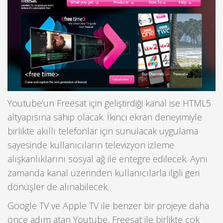
Youtube’un Freesat için geliştirdiği kanal ise HTML5
altyapısına sahip olacak. İkinci ekran deneyimiyle
birlikte akıllı telefonlar için sunulacak uygulama
sayesinde kullanıcıların televizyon izleme
alışkanlıklarını sosyal ağ ile entegre edilecek. Aynı
zamanda kanal üzerinden kullanıcılarla ilgili geri
dönüşler de alınabilecek.
Google TV ve Apple TV ile benzer bir projeye daha
önce adım atan Youtube, Freesat ile birlikte çok