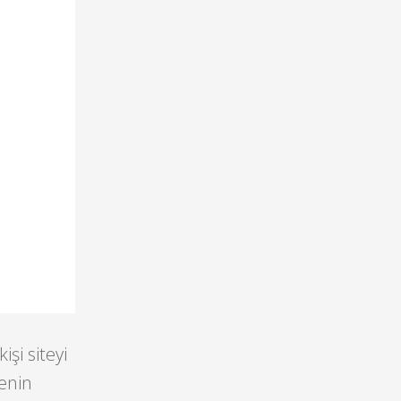
şi siteyi
enin