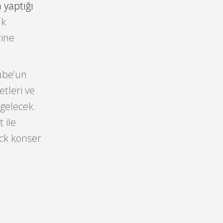
yaptığı
ak
rine
tube’un
etleri ve
gelecek.
 ile
ick konser