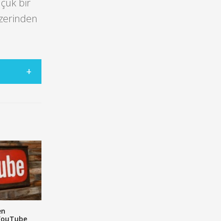
üçük bir
üzerinden
en
YouTube