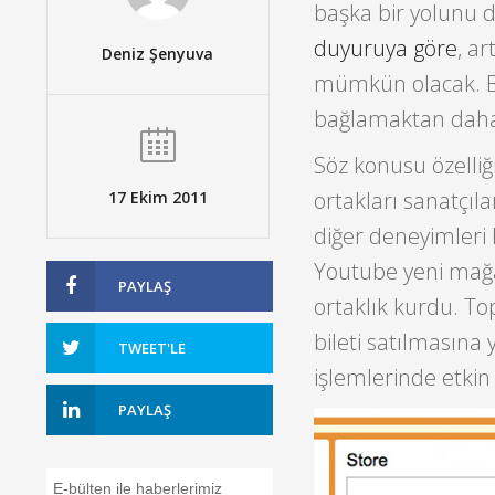
başka bir yolunu
duyuruya göre
, ar
Deniz Şenyuva
mümkün olacak. Bu
bağlamaktan daha 
Söz konusu özelliği
ortakları sanatçıla
17 Ekim 2011
diğer deneyimleri
Youtube yeni mağaz
PAYLAŞ
ortaklık kurdu. To
bileti satılmasın
TWEET'LE
işlemlerinde etkin
PAYLAŞ
E-bülten ile haberlerimiz