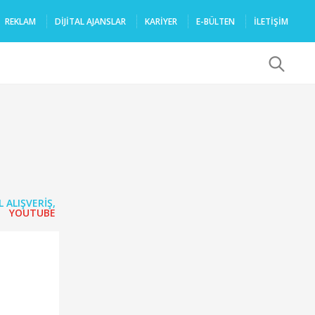
REKLAM
DIJITAL AJANSLAR
KARIYER
E-BÜLTEN
İLETİŞİM
x
 ALIŞVERIŞ
,
YOUTUBE