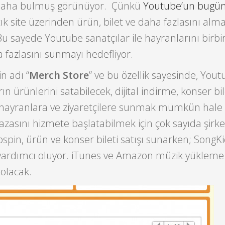
 daha bulmuş görünüyor. Çünkü
Youtube’un bugün 
tık site üzerinden ürün, bilet ve daha fazlasını alm
 sayede Youtube sanatçılar ile hayranlarını birbi
fazlasını sunmayı hedefliyor.
n adı “
Merch Store
” ve bu özellik sayesinde, You
rın ürünlerini satabilecek, dijital indirme, konser bil
 hayranlara ve ziyaretçilere sunmak mümkün hale 
asını hizmete başlatabilmek için çok sayıda şirket
pspin, ürün ve konser bileti satışı sunarken; SongK
a yardımcı oluyor. iTunes ve Amazon müzik yükleme
 olacak.