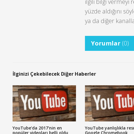
ilgili bilgi vermey
yüzde aldığını söy
ya da diğer kanalla
Yorumlar
(0)
İlginizi Çekebilecek Diğer Haberler
YouTube’da 2017’nin en
YouTube yanlışlıkla res
popüler videoları belli oldu
Google Chromebook