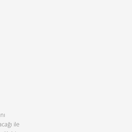
ını
cağı ile