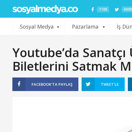
110K
600K
Sosyal Medya
Pazarlama
İş Dü
Youtube’da Sanatçı 
Biletlerini Satmak
FACEBOOK'TA
PAYLAŞ
TWEET'LE