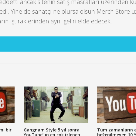
i reddetti ancak sitenin satış masrafları üzerinden k
ledi. Yine de sanatçı ne olursa olsun Merch Store 
rın iştiraklerinden aynı geliri elde edecek.
mi bir
Gangnam Style 5 yıl sonra
Tüm zamanların 
YouTube’un en çok izlenen
beğenilmeyen 10 