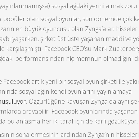
 yayınlanmamışsa) sosyal ağdaki yerini almak zoru
 popüler olan sosyal oyunlar, son dönemde çok k
azarın en büyük oyuncusu olan Zynga’a ait hissele
bı yaşarken, şirket üst üste yaşanan maddi ve y
ile karşılaşmıştı. Facebook CEO’su Mark Zuckerber
ağdaki performansından hiç memnun olmadığını di
e Facebook artık yeni bir sosyal oyun şirketi ile ya
anında sosyal ağın kendi oyunlarını yayınlamaya
nuşuluyor
. Özgürlüğüne kavuşan Zynga da aynı şek
formlarda arayabilir. Facebook oyunlarında yaşana
a bu anlaşma her iki taraf için de karlı gözüküyor.
ının sona ermesinin ardından Zynga’nın hisseler