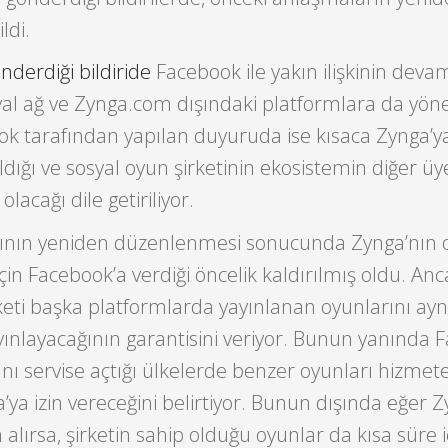
ldi.
nderdiği bildiride
Facebook ile yakın ilişkinin devam
yal ağ ve Zynga.com dışındaki platformlara da yöne
book tarafından yapılan duyuruda ise kısaca Zynga’ya
ıldığı ve sosyal oyun şirketinin ekosistemin diğer üye
lacağı dile getiriliyor.
ının yeniden düzenlenmesi sonucunda Zynga’nın o
 için Facebook’a verdiği öncelik kaldırılmış oldu. Anc
keti başka platformlarda yayınlanan oyunlarını ay
yınlayacağının garantisini veriyor. Bunun yanında 
ı servise açtığı ülkelerde benzer oyunları hizmet
’ya izin vereceğini belirtiyor. Bunun dışında eğer Z
n alırsa, şirketin sahip olduğu oyunlar da kısa süre 