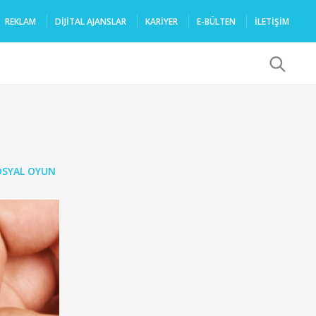
REKLAM
DIJITAL AJANSLAR
KARIYER
E-BÜLTEN
İLETİŞİM
x
OSYAL OYUN