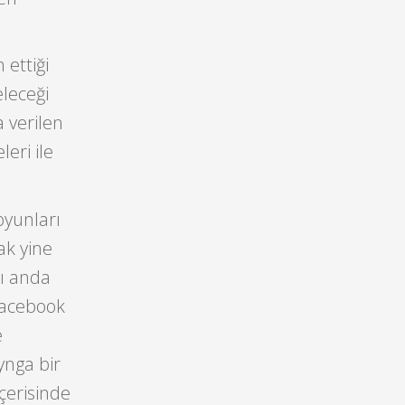
 ettiği
leceği
 verilen
leri ile
yunları
ak yine
nı anda
Facebook
e
ynga bir
içerisinde