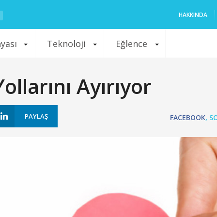
HAKKINDA
nyası
Teknoloji
Eğlence
llarını Ayırıyor
PAYLAŞ
FACEBOOK
,
S