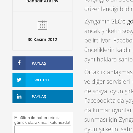
Bahadır Atasoy
düzenlendiği bildiri
Zynga’nın
SEC’e gö
ancak şirketin sos
belirtiliyor. Face
30 Kasım 2012
önceliklerin kaldır
aynı haklara sahip o
PAYLAŞ
Ortaklık anlaşmas
TWEET'LE
ve diğer servisleri
de sosyal oyun şir
PAYLAŞ
Facebook’ta da ya
da kumar oyunların
E-bülten ile haberlerimiz
sunması için Zynga
günlük olarak mail kutunuzda!
oyun şirketini satı