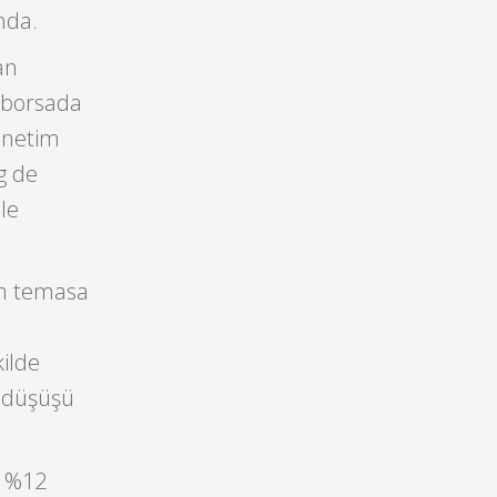
nda.
an
r borsada
önetim
g de
le
kın temasa
ilde
n düşüşü
i %12