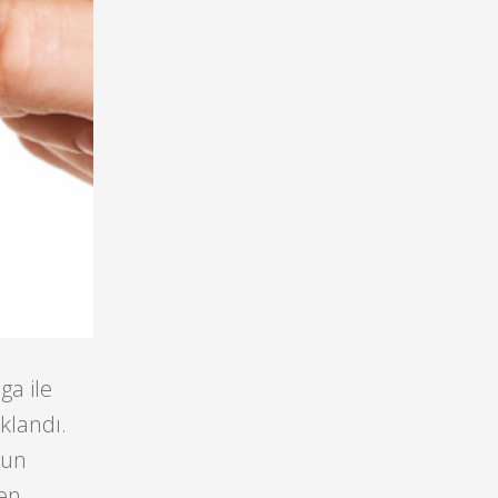
ga ile
ıklandı.
nun
den