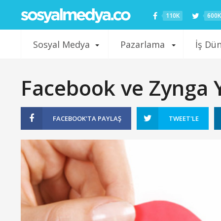
110K
600K
Sosyal Medya
Pazarlama
İş Dü
Facebook ve Zynga Yo
FACEBOOK'TA
PAYLAŞ
TWEET'LE