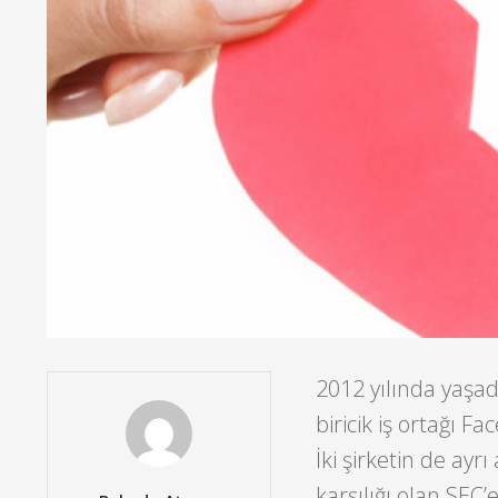
2012 yılında yaşa
biricik iş ortağı F
İki şirketin de ay
karşılığı olan SEC