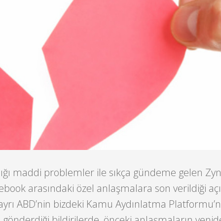
dığı maddi problemler ile sıkça gündeme gelen Zyn
acebook arasındaki özel anlaşmalara son verildiği aç
rı ayrı ABD’nin bizdeki Kamu Aydınlatma Platformu’
’e gönderdiği bildirilerde, önceki anlaşmaların yeni