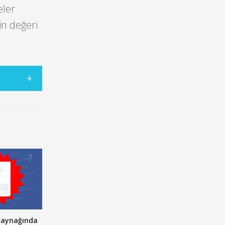
eler
in değeri
Kaynağında