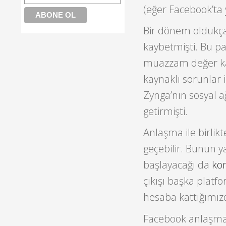
(eğer Facebook’ta
Bir dönem oldukça
kaybetmişti. Bu p
muazzam değer kay
kaynaklı sorunlar 
Zynga’nın sosyal 
getirmişti.
Anlaşma ile birlikt
geçebilir. Bunun y
başlayacağı da
ko
çıkışı başka plat
hesaba kattığımızd
Facebook anlaşmas